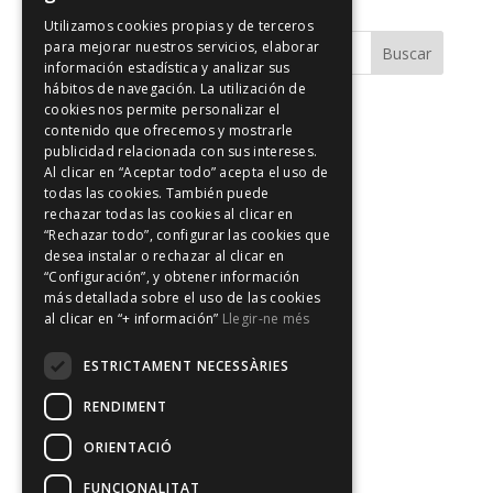
Utilizamos cookies propias y de terceros
para mejorar nuestros servicios, elaborar
información estadística y analizar sus
hábitos de navegación. La utilización de
cookies nos permite personalizar el
Comentarios recientes
contenido que ofrecemos y mostrarle
publicidad relacionada con sus intereses.
Al clicar en “Aceptar todo” acepta el uso de
Archivos
todas las cookies. También puede
rechazar todas las cookies al clicar en
“Rechazar todo”, configurar las cookies que
Categorías
desea instalar o rechazar al clicar en
“Configuración”, y obtener información
No hay categorías
más detallada sobre el uso de las cookies
al clicar en “+ información”
Llegir-ne més
Meta
ESTRICTAMENT NECESSÀRIES
Acceder
Feed de entradas
RENDIMENT
Feed de comentarios
ORIENTACIÓ
WordPress.org
FUNCIONALITAT