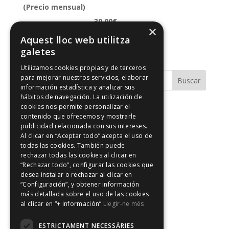
(Precio mensual)
30.00€
×
Aquest lloc web utilitza
Comprar ahora
galetes
Utilizamos cookies propias y de terceros
para mejorar nuestros servicios, elaborar
información estadística y analizar sus
hábitos de navegación. La utilización de
cookies nos permite personalizar el
Comentarios recientes
contenido que ofrecemos y mostrarle
publicidad relacionada con sus intereses.
Al clicar en “Aceptar todo” acepta el uso de
Archivos
todas las cookies. También puede
rechazar todas las cookies al clicar en
“Rechazar todo”, configurar las cookies que
Categorías
desea instalar o rechazar al clicar en
“Configuración”, y obtener información
No hay categorías
más detallada sobre el uso de las cookies
al clicar en “+ información”
Llegir-ne més
Meta
ESTRICTAMENT NECESSÀRIES
Acceder