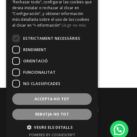
“Rechazar todo”, configurar las cookies que
Categorías
desea instalar o rechazar al clicar en
“Configuración”, y obtener información
No hay categorías
más detallada sobre el uso de las cookies
al clicar en “+ información”
Llegir-ne més
Meta
ESTRICTAMENT NECESSÀRIES
Acceder
Feed de entradas
RENDIMENT
Feed de comentarios
ORIENTACIÓ
WordPress.org
FUNCIONALITAT
NO CLASSIFICADES
ACCEPTA-HO TOT
|Diseño web:
esanweb.com
|
REBUTJA-HO TOT
|
Aviso legal
|
VEURE ELS DETALLS
|
Política de privacidad
|
POWERED BY COOKIESCRIPT