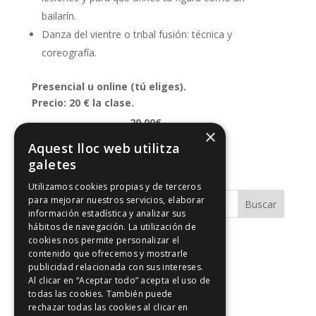
bailarín.
Danza del vientre o tribal fusión: técnica y
coreografía.
Presencial u online (tú eliges).
Precio: 20 € la clase.
20.00€
×
Aquest lloc web utilitza
Comprar ahora
galetes
Utilizamos cookies propias y de terceros
para mejorar nuestros servicios, elaborar
información estadística y analizar sus
hábitos de navegación. La utilización de
cookies nos permite personalizar el
Comentarios recientes
contenido que ofrecemos y mostrarle
publicidad relacionada con sus intereses.
Al clicar en “Aceptar todo” acepta el uso de
Archivos
todas las cookies. También puede
rechazar todas las cookies al clicar en